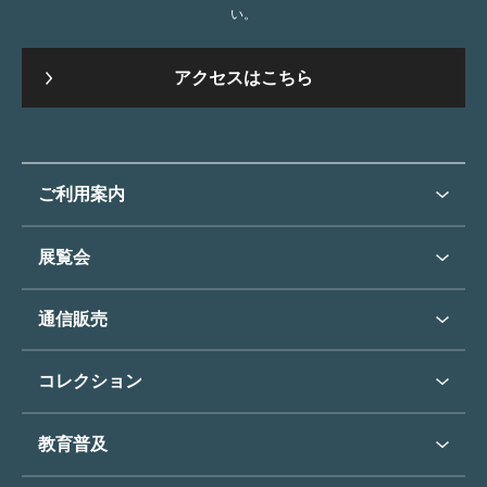
い。
アクセスはこちら
ご利用案内
ご利用案内トップ
展覧会
来館のご案内
展覧会・イベントトップ
通信販売
開催中の展覧会
開館時間・休館日
通信販売トップ
次回の展覧会
コレクション
アクセス
展覧会スケジュール
団体のご利用について
コレクショントップ
教育普及
過去の展覧会
バリアフリー／小さなお子様
フィンセント・ファン・ゴッホ
《ひまわり》