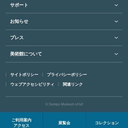
学校行事で見学希望の方
教育普及トップ
東郷青児
サポート
入館に際してのお願い
学校見学について
コレクションハイライト
よくあるご質問
オンラインで美術鑑賞
お知らせ
施設のご案内
お問い合わせ
博物館実習について
お知らせトップ
フロアマップ
東郷⻘児作品著作権申請
プレス
ミュージアムショップ
プレスリリーストップ
美術館について
カフェ
SOMPO美術館について
サイトポリシー
プライバシーポリシー
ごあいさつ
ウェブアクセシビリティ
関連リンク
コンセプト
沿革
© Sompo Museum of Art
財団について
年報・研究紀要
ご利用案内
展覧会
コレクション
FACEアーカイブス
アクセス