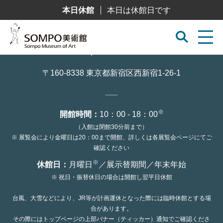
コ
本日休館
本日は休館日です
ン
テ
ン
ツ
へ
ス
キ
ッ
〒160-8338 東京都新宿区西新宿1-26-1
プ
※
開館時間：
10：00 - 18：00
（入館は閉館30分前まで）
※ 展覧会により金曜日は20：00まで開館、詳しくは各展覧会ページにてご
確認ください
※
休館日：
月曜日
／展示替期間／年末年始
※ 祝日・振替休日の場合は開館し翌平日休館
台風、大雪などにより、JR等が計画運休となった際には臨時休館とする場
合があります。
その際にはトップページの上部バナー（ティッカー）通知でご確認くださ