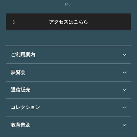
い。
アクセスはこちら
ご利用案内
ご利用案内トップ
展覧会
来館のご案内
展覧会・イベントトップ
通信販売
開催中の展覧会
開館時間・休館日
通信販売トップ
次回の展覧会
コレクション
アクセス
展覧会スケジュール
団体のご利用について
コレクショントップ
教育普及
過去の展覧会
バリアフリー／小さなお子様
フィンセント・ファン・ゴッホ
《ひまわり》