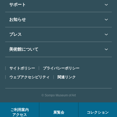
学校行事で見学希望の方
教育普及トップ
東郷青児
サポート
入館に際してのお願い
学校見学について
コレクションハイライト
よくあるご質問
オンラインで美術鑑賞
お知らせ
施設のご案内
お問い合わせ
博物館実習について
お知らせトップ
フロアマップ
東郷⻘児作品著作権申請
プレス
ミュージアムショップ
プレスリリーストップ
美術館について
カフェ
SOMPO美術館について
サイトポリシー
プライバシーポリシー
ごあいさつ
ウェブアクセシビリティ
関連リンク
コンセプト
沿革
© Sompo Museum of Art
財団について
年報・研究紀要
ご利用案内
展覧会
コレクション
FACEアーカイブス
アクセス