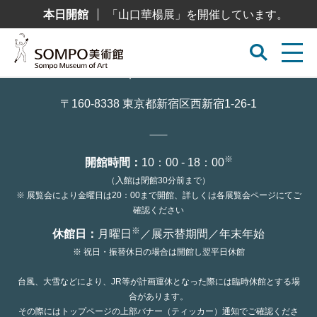
コ
本日開館
「山口華楊展」を開催しています。
ン
テ
ン
ツ
へ
ス
キ
ッ
〒160-8338 東京都新宿区西新宿1-26-1
プ
※
開館時間：
10：00 - 18：00
（入館は閉館30分前まで）
※ 展覧会により金曜日は20：00まで開館、詳しくは各展覧会ページにてご
確認ください
※
休館日：
月曜日
／展示替期間／年末年始
※ 祝日・振替休日の場合は開館し翌平日休館
台風、大雪などにより、JR等が計画運休となった際には臨時休館とする場
合があります。
その際にはトップページの上部バナー（ティッカー）通知でご確認くださ