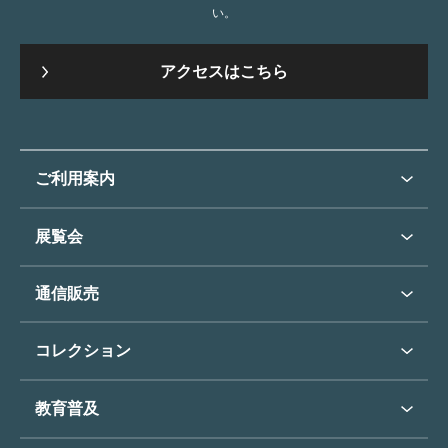
い。
アクセスはこちら
ご利用案内
ご利用案内トップ
展覧会
来館のご案内
展覧会・イベントトップ
通信販売
開催中の展覧会
開館時間・休館日
通信販売トップ
次回の展覧会
コレクション
アクセス
展覧会スケジュール
団体のご利用について
コレクショントップ
教育普及
過去の展覧会
バリアフリー／小さなお子様
フィンセント・ファン・ゴッホ
《ひまわり》