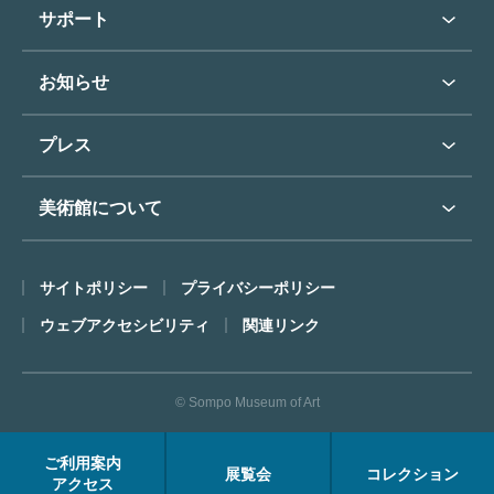
学校行事で見学希望の方
教育普及トップ
東郷青児
サポート
入館に際してのお願い
学校見学について
コレクションハイライト
よくあるご質問
オンラインで美術鑑賞
お知らせ
施設のご案内
お問い合わせ
博物館実習について
お知らせトップ
フロアマップ
東郷⻘児作品著作権申請
プレス
ミュージアムショップ
プレスリリーストップ
美術館について
カフェ
SOMPO美術館について
サイトポリシー
プライバシーポリシー
ごあいさつ
ウェブアクセシビリティ
関連リンク
コンセプト
沿革
© Sompo Museum of Art
財団について
年報・研究紀要
ご利用案内
展覧会
コレクション
FACEアーカイブス
アクセス