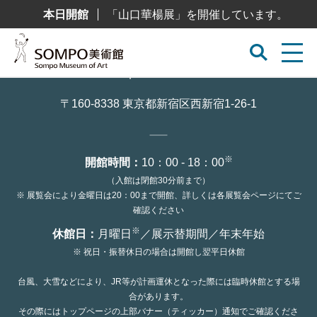
コ
本日開館
「山口華楊展」を開催しています。
ン
テ
ン
ツ
へ
ス
キ
ッ
〒160-8338 東京都新宿区西新宿1-26-1
プ
※
開館時間：
10：00 - 18：00
（入館は閉館30分前まで）
※ 展覧会により金曜日は20：00まで開館、詳しくは各展覧会ページにてご
確認ください
※
休館日：
月曜日
／展示替期間／年末年始
※ 祝日・振替休日の場合は開館し翌平日休館
台風、大雪などにより、JR等が計画運休となった際には臨時休館とする場
合があります。
その際にはトップページの上部バナー（ティッカー）通知でご確認くださ