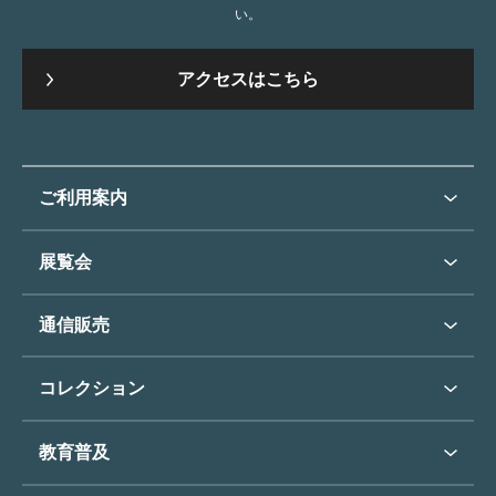
い。
アクセスはこちら
ご利用案内
ご利用案内トップ
展覧会
来館のご案内
展覧会・イベントトップ
通信販売
開催中の展覧会
開館時間・休館日
通信販売トップ
次回の展覧会
コレクション
アクセス
展覧会スケジュール
団体のご利用について
コレクショントップ
教育普及
過去の展覧会
バリアフリー／小さなお子様
フィンセント・ファン・ゴッホ
《ひまわり》