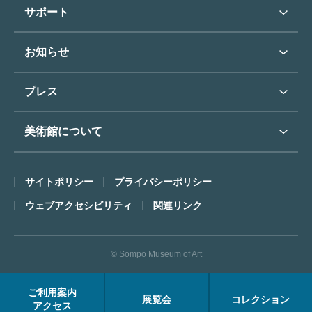
学校行事で見学希望の方
教育普及トップ
東郷青児
サポート
入館に際してのお願い
学校見学について
コレクションハイライト
よくあるご質問
オンラインで美術鑑賞
お知らせ
施設のご案内
お問い合わせ
博物館実習について
お知らせトップ
フロアマップ
東郷⻘児作品著作権申請
プレス
ミュージアムショップ
プレスリリーストップ
美術館について
カフェ
SOMPO美術館について
サイトポリシー
プライバシーポリシー
ごあいさつ
ウェブアクセシビリティ
関連リンク
コンセプト
沿革
© Sompo Museum of Art
財団について
年報・研究紀要
ご利用案内
展覧会
コレクション
FACEアーカイブス
アクセス