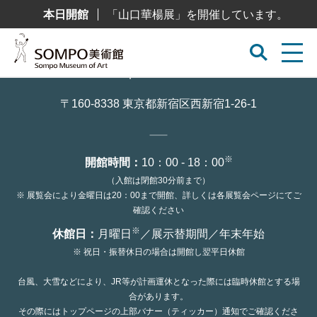
コ
本日開館
「山口華楊展」を開催しています。
ン
テ
ン
ツ
へ
ス
キ
ッ
〒160-8338 東京都新宿区西新宿1-26-1
プ
※
開館時間：
10：00 - 18：00
（入館は閉館30分前まで）
※ 展覧会により金曜日は20：00まで開館、詳しくは各展覧会ページにてご
確認ください
※
休館日：
月曜日
／展示替期間／年末年始
※ 祝日・振替休日の場合は開館し翌平日休館
台風、大雪などにより、JR等が計画運休となった際には臨時休館とする場
合があります。
その際にはトップページの上部バナー（ティッカー）通知でご確認くださ