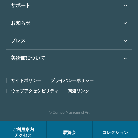
学校行事で見学希望の方
教育普及トップ
東郷青児
サポート
入館に際してのお願い
学校見学について
コレクションハイライト
よくあるご質問
オンラインで美術鑑賞
お知らせ
施設のご案内
お問い合わせ
博物館実習について
お知らせトップ
フロアマップ
東郷⻘児作品著作権申請
プレス
ミュージアムショップ
プレスリリーストップ
美術館について
カフェ
SOMPO美術館について
サイトポリシー
プライバシーポリシー
ごあいさつ
ウェブアクセシビリティ
関連リンク
コンセプト
沿革
© Sompo Museum of Art
財団について
年報・研究紀要
ご利用案内
展覧会
コレクション
FACEアーカイブス
アクセス