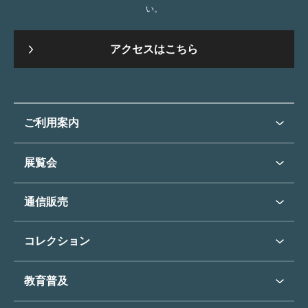
い。
アクセスはこちら
ご利用案内
ご利用案内トップ
展覧会
来館のご案内
展覧会・イベントトップ
通信販売
開催中の展覧会
開館時間・休館日
通信販売トップ
次回の展覧会
コレクション
アクセス
展覧会スケジュール
団体のご利用について
コレクショントップ
教育普及
過去の展覧会
バリアフリー／小さなお子様
フィンセント・ファン・ゴッホ
《ひまわり》