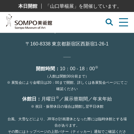
コ
本日開館
「山口華楊展」を開催しています。
ン
テ
ン
ツ
へ
ス
キ
ッ
〒160-8338 東京都新宿区西新宿1-26-1
プ
※
開館時間：
10：00 - 18：00
（入館は閉館30分前まで）
※ 展覧会により金曜日は20：00まで開館、詳しくは各展覧会ページにてご
確認ください
※
休館日：
月曜日
／展示替期間／年末年始
※ 祝日・振替休日の場合は開館し翌平日休館
台風、大雪などにより、JR等が計画運休となった際には臨時休館とする場
合があります。
その際にはトップページの上部バナー（ティッカー）通知でご確認くださ