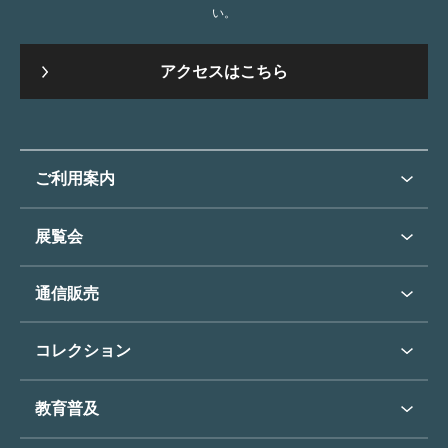
い。
アクセスはこちら
ご利用案内
ご利用案内トップ
展覧会
来館のご案内
展覧会・イベントトップ
通信販売
開催中の展覧会
開館時間・休館日
通信販売トップ
次回の展覧会
コレクション
アクセス
展覧会スケジュール
団体のご利用について
コレクショントップ
教育普及
過去の展覧会
バリアフリー／小さなお子様
フィンセント・ファン・ゴッホ
《ひまわり》