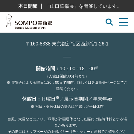
コ
本日開館
「山口華楊展」を開催しています。
ン
テ
ン
ツ
へ
ス
キ
ッ
〒160-8338 東京都新宿区西新宿1-26-1
プ
※
開館時間：
10：00 - 18：00
（入館は閉館30分前まで）
※ 展覧会により金曜日は20：00まで開館、詳しくは各展覧会ページにてご
確認ください
※
休館日：
月曜日
／展示替期間／年末年始
※ 祝日・振替休日の場合は開館し翌平日休館
台風、大雪などにより、JR等が計画運休となった際には臨時休館とする場
合があります。
その際にはトップページの上部バナー（ティッカー）通知でご確認くださ