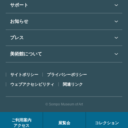
学校行事で見学希望の方
教育普及トップ
東郷青児
サポート
入館に際してのお願い
学校見学について
コレクションハイライト
よくあるご質問
オンラインで美術鑑賞
お知らせ
施設のご案内
お問い合わせ
博物館実習について
お知らせトップ
フロアマップ
東郷⻘児作品著作権申請
プレス
ミュージアムショップ
プレスリリーストップ
美術館について
カフェ
SOMPO美術館について
サイトポリシー
プライバシーポリシー
ごあいさつ
ウェブアクセシビリティ
関連リンク
コンセプト
沿革
© Sompo Museum of Art
財団について
年報・研究紀要
ご利用案内
展覧会
コレクション
FACEアーカイブス
アクセス