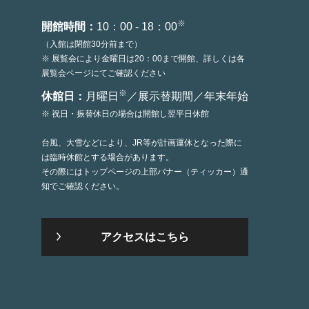
※
開館時間：
10：00 - 18：00
（入館は閉館30分前まで）
※ 展覧会により金曜日は20：00まで開館、詳しくは各
展覧会ページにてご確認ください
※
休館日：
月曜日
／展示替期間／年末年始
※ 祝日・振替休日の場合は開館し翌平日休館
台風、大雪などにより、JR等が計画運休となった際に
は臨時休館とする場合があります。
その際にはトップページの上部バナー（ティッカー）通
知でご確認ください。
アクセスはこちら