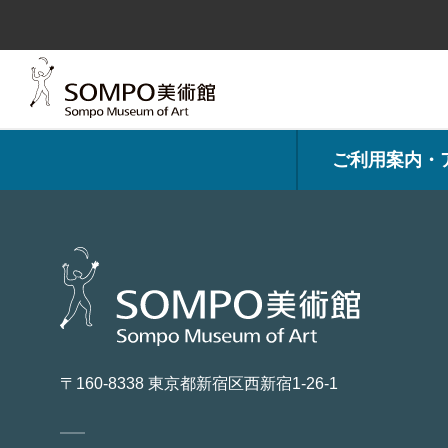
コ
ン
テ
ン
ツ
へ
ス
キ
ッ
プ
ご利用案内・
〒160-8338 東京都新宿区西新宿1-26-1