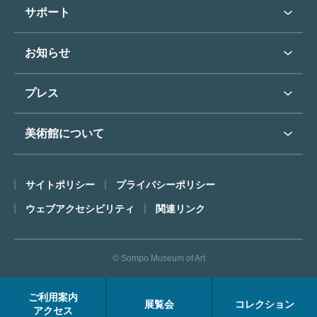
学校行事で見学希望の方
教育普及トップ
東郷青児
サポート
入館に際してのお願い
学校見学について
コレクションハイライト
よくあるご質問
オンラインで美術鑑賞
お知らせ
施設のご案内
お問い合わせ
博物館実習について
お知らせトップ
フロアマップ
東郷⻘児作品著作権申請
プレス
ミュージアムショップ
プレスリリーストップ
美術館について
カフェ
SOMPO美術館について
サイトポリシー
プライバシーポリシー
ごあいさつ
ウェブアクセシビリティ
関連リンク
コンセプト
沿革
© Sompo Museum of Art
財団について
年報・研究紀要
ご利用案内
展覧会
コレクション
FACEアーカイブス
アクセス