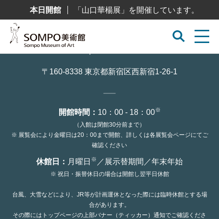
コ
本日開館
「山口華楊展」を開催しています。
ン
テ
ン
ツ
へ
ス
キ
ッ
〒160-8338 東京都新宿区西新宿1-26-1
プ
※
開館時間：
10：00 - 18：00
（入館は閉館30分前まで）
※ 展覧会により金曜日は20：00まで開館、詳しくは各展覧会ページにてご
確認ください
※
休館日：
月曜日
／展示替期間／年末年始
※ 祝日・振替休日の場合は開館し翌平日休館
台風、大雪などにより、JR等が計画運休となった際には臨時休館とする場
合があります。
その際にはトップページの上部バナー（ティッカー）通知でご確認くださ