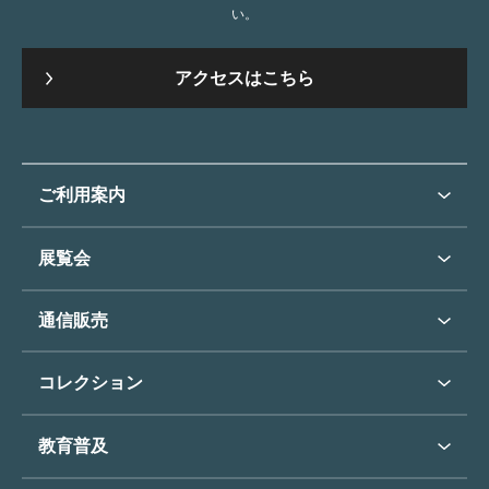
い。
アクセスはこちら
ご利用案内
ご利用案内トップ
展覧会
来館のご案内
展覧会・イベントトップ
通信販売
開催中の展覧会
開館時間・休館日
通信販売トップ
次回の展覧会
コレクション
アクセス
展覧会スケジュール
団体のご利用について
コレクショントップ
教育普及
過去の展覧会
バリアフリー／小さなお子様
フィンセント・ファン・ゴッホ
《ひまわり》