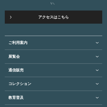
い。
アクセスはこちら
ご利用案内
ご利用案内トップ
展覧会
来館のご案内
展覧会・イベントトップ
通信販売
開催中の展覧会
開館時間・休館日
通信販売トップ
次回の展覧会
コレクション
アクセス
展覧会スケジュール
団体のご利用について
コレクショントップ
教育普及
過去の展覧会
バリアフリー／小さなお子様
フィンセント・ファン・ゴッホ
《ひまわり》