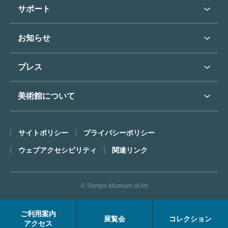
学校行事で見学希望の方
教育普及トップ
東郷青児
サポート
入館に際してのお願い
学校見学について
コレクションハイライト
よくあるご質問
オンラインで美術鑑賞
お知らせ
施設のご案内
お問い合わせ
博物館実習について
お知らせトップ
フロアマップ
東郷⻘児作品著作権申請
プレス
ミュージアムショップ
プレスリリーストップ
美術館について
カフェ
SOMPO美術館について
サイトポリシー
プライバシーポリシー
ごあいさつ
ウェブアクセシビリティ
関連リンク
コンセプト
沿革
© Sompo Museum of Art
財団について
年報・研究紀要
ご利用案内
展覧会
コレクション
FACEアーカイブス
アクセス