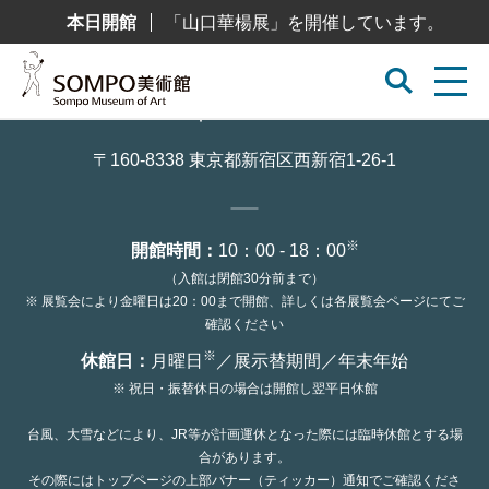
コ
本日開館
「山口華楊展」を開催しています。
ン
テ
ン
ツ
へ
ス
キ
ッ
〒160-8338 東京都新宿区西新宿1-26-1
プ
※
開館時間：
10：00 - 18：00
（入館は閉館30分前まで）
※ 展覧会により金曜日は20：00まで開館、詳しくは各展覧会ページにてご
確認ください
※
休館日：
月曜日
／展示替期間／年末年始
※ 祝日・振替休日の場合は開館し翌平日休館
台風、大雪などにより、JR等が計画運休となった際には臨時休館とする場
合があります。
その際にはトップページの上部バナー（ティッカー）通知でご確認くださ