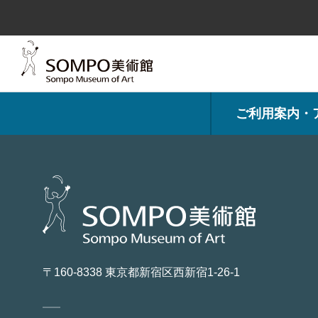
コ
ン
テ
ン
ツ
へ
ス
キ
ッ
プ
ご利用案内・
〒160-8338 東京都新宿区西新宿1-26-1