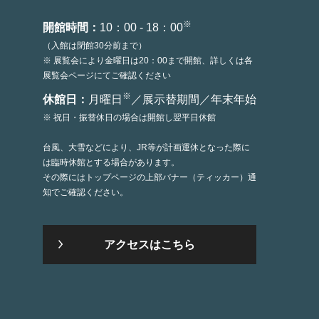
※
開館時間：
10：00 - 18：00
（入館は閉館30分前まで）
※ 展覧会により金曜日は20：00まで開館、詳しくは各
展覧会ページにてご確認ください
※
休館日：
月曜日
／展示替期間／年末年始
※ 祝日・振替休日の場合は開館し翌平日休館
台風、大雪などにより、JR等が計画運休となった際に
は臨時休館とする場合があります。
その際にはトップページの上部バナー（ティッカー）通
知でご確認ください。
アクセスはこちら