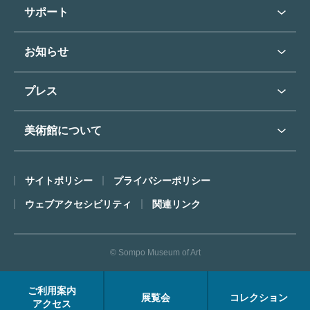
学校行事で見学希望の方
教育普及トップ
東郷青児
サポート
入館に際してのお願い
学校見学について
コレクションハイライト
よくあるご質問
オンラインで美術鑑賞
お知らせ
施設のご案内
お問い合わせ
博物館実習について
お知らせトップ
フロアマップ
東郷⻘児作品著作権申請
プレス
ミュージアムショップ
プレスリリーストップ
美術館について
カフェ
SOMPO美術館について
サイトポリシー
プライバシーポリシー
ごあいさつ
ウェブアクセシビリティ
関連リンク
コンセプト
沿革
© Sompo Museum of Art
財団について
年報・研究紀要
ご利用案内
展覧会
コレクション
FACEアーカイブス
アクセス