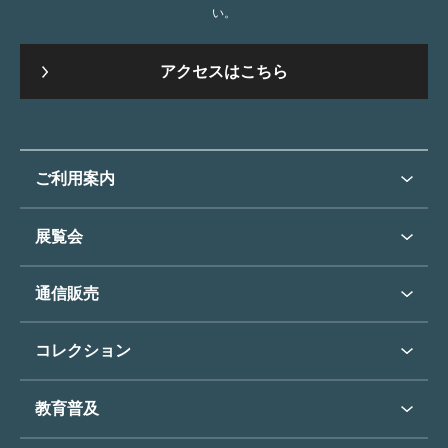
い。
アクセスはこちら
ご利用案内
ご利用案内トップ
展覧会
来館のご案内
展覧会・イベントトップ
通信販売
開催中の展覧会
開館時間・休館日
通信販売トップ
次回の展覧会
コレクション
アクセス
展覧会スケジュール
団体のご利用について
コレクショントップ
教育普及
過去の展覧会
バリアフリー／小さなお子様
フィンセント・ファン・ゴッホ
《ひまわり》