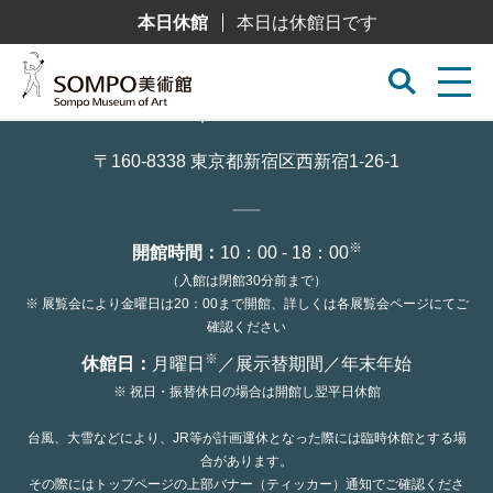
コ
本日休館
本日は休館日です
ン
テ
ン
ツ
へ
ス
キ
ッ
〒160-8338 東京都新宿区西新宿1-26-1
プ
※
開館時間：
10：00 - 18：00
（入館は閉館30分前まで）
※ 展覧会により金曜日は20：00まで開館、詳しくは各展覧会ページにてご
確認ください
※
休館日：
月曜日
／展示替期間／年末年始
※ 祝日・振替休日の場合は開館し翌平日休館
台風、大雪などにより、JR等が計画運休となった際には臨時休館とする場
合があります。
その際にはトップページの上部バナー（ティッカー）通知でご確認くださ