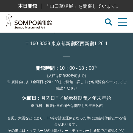
コ
本日開館
「山口華楊展」を開催しています。
ン
テ
ン
ツ
へ
ス
キ
ッ
〒160-8338 東京都新宿区西新宿1-26-1
プ
※
開館時間：
10：00 - 18：00
（入館は閉館30分前まで）
※ 展覧会により金曜日は20：00まで開館、詳しくは各展覧会ページにてご
確認ください
※
休館日：
月曜日
／展示替期間／年末年始
※ 祝日・振替休日の場合は開館し翌平日休館
台風、大雪などにより、JR等が計画運休となった際には臨時休館とする場
合があります。
その際にはトップページの上部バナー（ティッカー）通知でご確認くださ