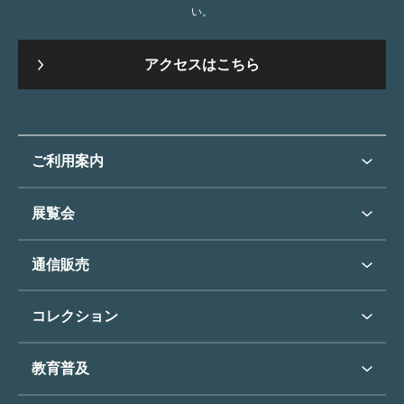
い。
アクセスはこちら
ご利用案内
ご利用案内トップ
展覧会
来館のご案内
展覧会・イベントトップ
通信販売
開催中の展覧会
開館時間・休館日
通信販売トップ
次回の展覧会
コレクション
アクセス
展覧会スケジュール
団体のご利用について
コレクショントップ
教育普及
過去の展覧会
バリアフリー／小さなお子様
フィンセント・ファン・ゴッホ
《ひまわり》