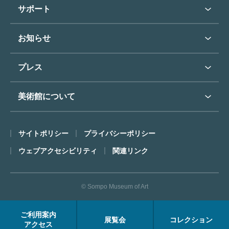
学校行事で見学希望の方
教育普及トップ
東郷青児
サポート
入館に際してのお願い
学校見学について
コレクションハイライト
よくあるご質問
オンラインで美術鑑賞
お知らせ
施設のご案内
お問い合わせ
博物館実習について
お知らせトップ
フロアマップ
東郷⻘児作品著作権申請
プレス
ミュージアムショップ
プレスリリーストップ
美術館について
カフェ
SOMPO美術館について
サイトポリシー
プライバシーポリシー
ごあいさつ
ウェブアクセシビリティ
関連リンク
コンセプト
沿革
© Sompo Museum of Art
財団について
年報・研究紀要
ご利用案内
展覧会
コレクション
FACEアーカイブス
アクセス