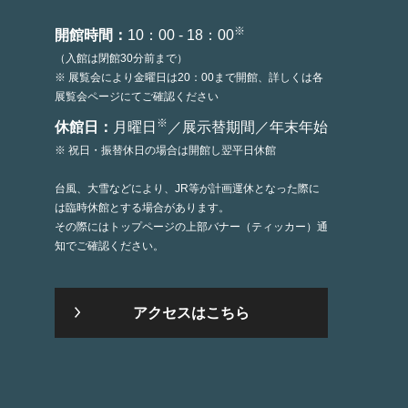
※
開館時間：
10：00 - 18：00
（入館は閉館30分前まで）
※ 展覧会により金曜日は20：00まで開館、詳しくは各
展覧会ページにてご確認ください
※
休館日：
月曜日
／展示替期間／年末年始
※ 祝日・振替休日の場合は開館し翌平日休館
台風、大雪などにより、JR等が計画運休となった際に
は臨時休館とする場合があります。
その際にはトップページの上部バナー（ティッカー）通
知でご確認ください。
アクセスはこちら