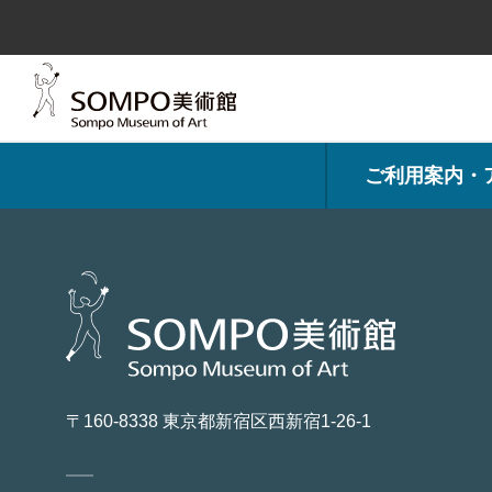
コ
ン
テ
ン
ツ
へ
ス
キ
ッ
プ
ご利用案内・
〒160-8338 東京都新宿区西新宿1-26-1