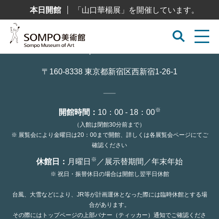
コ
本日開館
「山口華楊展」を開催しています。
ン
テ
ン
ツ
へ
ス
キ
ッ
〒160-8338 東京都新宿区西新宿1-26-1
プ
※
開館時間：
10：00 - 18：00
（入館は閉館30分前まで）
※ 展覧会により金曜日は20：00まで開館、詳しくは各展覧会ページにてご
確認ください
※
休館日：
月曜日
／展示替期間／年末年始
※ 祝日・振替休日の場合は開館し翌平日休館
台風、大雪などにより、JR等が計画運休となった際には臨時休館とする場
合があります。
その際にはトップページの上部バナー（ティッカー）通知でご確認くださ