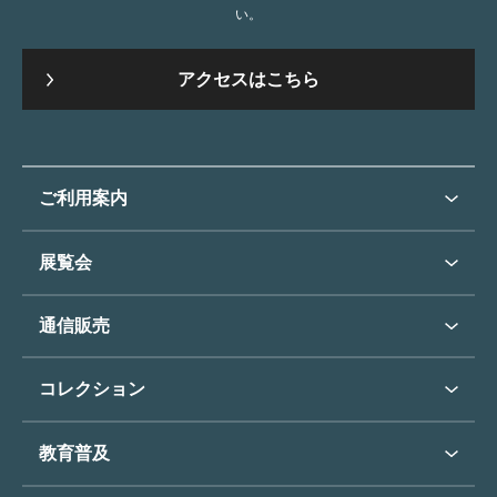
い。
アクセスはこちら
ご利用案内
ご利用案内トップ
展覧会
来館のご案内
展覧会・イベントトップ
通信販売
開催中の展覧会
開館時間・休館日
通信販売トップ
次回の展覧会
コレクション
アクセス
展覧会スケジュール
団体のご利用について
コレクショントップ
教育普及
過去の展覧会
バリアフリー／小さなお子様
フィンセント・ファン・ゴッホ
《ひまわり》