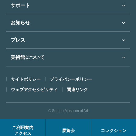
学校行事で見学希望の方
教育普及トップ
東郷青児
サポート
入館に際してのお願い
学校見学について
コレクションハイライト
よくあるご質問
オンラインで美術鑑賞
お知らせ
施設のご案内
お問い合わせ
博物館実習について
お知らせトップ
フロアマップ
東郷⻘児作品著作権申請
プレス
ミュージアムショップ
プレスリリーストップ
美術館について
カフェ
SOMPO美術館について
サイトポリシー
プライバシーポリシー
ごあいさつ
ウェブアクセシビリティ
関連リンク
コンセプト
沿革
© Sompo Museum of Art
財団について
年報・研究紀要
ご利用案内
展覧会
コレクション
FACEアーカイブス
アクセス