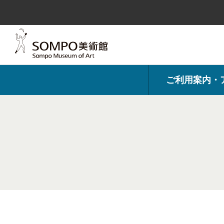
コ
ン
テ
ン
ツ
へ
ス
キ
ッ
プ
ご利用案内・