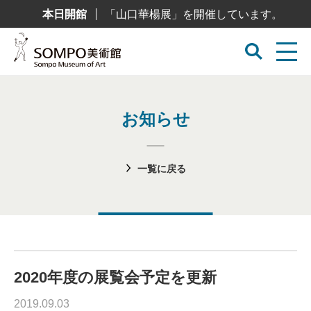
コ
本日開館
「山口華楊展」を開催しています。
ン
テ
ン
ツ
へ
ス
キ
ッ
プ
お知らせ
一覧に戻る
2020年度の展覧会予定を更新
2019.09.03