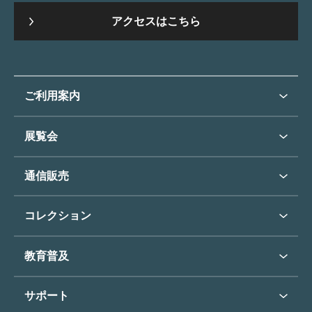
アクセスはこちら
ご利用案内
ご利用案内トップ
展覧会
来館のご案内
展覧会・イベントトップ
通信販売
開催中の展覧会
開館時間・休館日
通信販売トップ
次回の展覧会
コレクション
アクセス
展覧会スケジュール
団体のご利用について
コレクショントップ
教育普及
過去の展覧会
バリアフリー／小さなお子様
フィンセント・ファン・ゴッホ
《ひまわり》
学校行事で見学希望の方
教育普及トップ
東郷青児
サポート
入館に際してのお願い
学校見学について