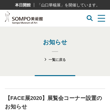
コ
本日開館
「山口華楊展」を開催しています。
ン
テ
ン
ツ
へ
ス
キ
ッ
プ
お知らせ
一覧に戻る
【FACE展2020】展覧会コーナー設置の
お知らせ