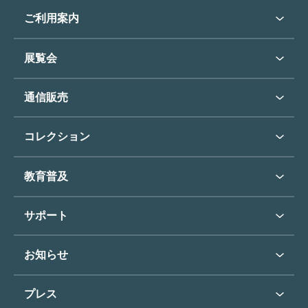
ご利用案内
ご利用案内トップ
展覧会
来館のご案内
展覧会・イベントトップ
通信販売
開催中の展覧会
開館時間・休館日
通信販売トップ
次回の展覧会
コレクション
アクセス
展覧会スケジュール
団体のご利用について
コレクショントップ
教育普及
過去の展覧会
バリアフリー／小さなお子様
フィンセント・ファン・ゴッホ
《ひまわり》
学校行事で見学希望の方
教育普及トップ
東郷青児
サポート
入館に際してのお願い
学校見学について
コレクションハイライト
よくあるご質問
オンラインで美術鑑賞
お知らせ
施設のご案内
お問い合わせ
博物館実習について
お知らせトップ
フロアマップ
東郷⻘児作品著作権申請
プレス