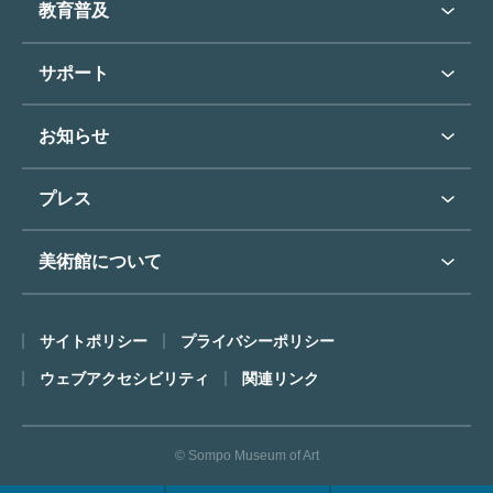
教育普及
過去の展覧会
バリアフリー／小さなお子様
フィンセント・ファン・ゴッホ
《ひまわり》
学校行事で見学希望の方
教育普及トップ
東郷青児
サポート
入館に際してのお願い
学校見学について
コレクションハイライト
よくあるご質問
オンラインで美術鑑賞
お知らせ
施設のご案内
お問い合わせ
博物館実習について
お知らせトップ
フロアマップ
東郷⻘児作品著作権申請
プレス
ミュージアムショップ
プレスリリーストップ
美術館について
カフェ
SOMPO美術館について
サイトポリシー
プライバシーポリシー
ごあいさつ
ウェブアクセシビリティ
関連リンク
コンセプト
沿革
© Sompo Museum of Art
財団について