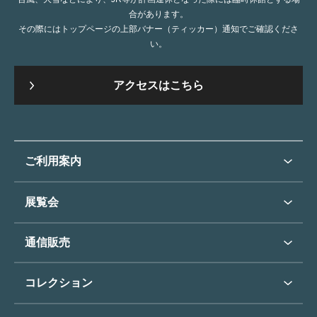
合があります。
その際にはトップページの上部バナー（ティッカー）通知でご確認くださ
い。
アクセスはこちら
ご利用案内
ご利用案内トップ
展覧会
来館のご案内
展覧会・イベントトップ
通信販売
開催中の展覧会
開館時間・休館日
通信販売トップ
次回の展覧会
コレクション
アクセス
展覧会スケジュール
団体のご利用について
コレクショントップ