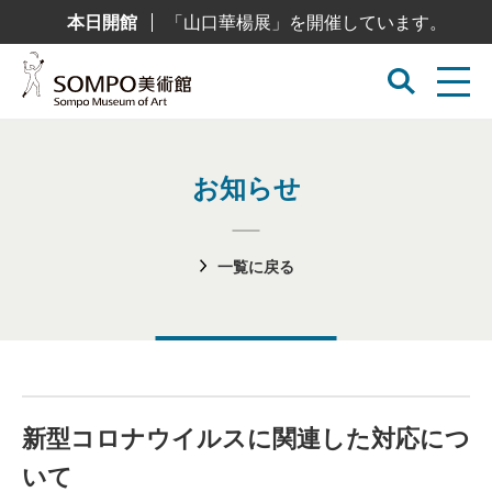
コ
本日開館
「山口華楊展」を開催しています。
ン
テ
ン
ツ
へ
ス
キ
ッ
プ
お知らせ
一覧に戻る
新型コロナウイルスに関連した対応につ
いて