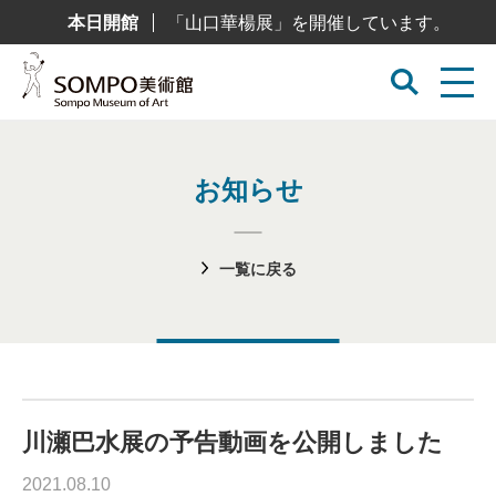
コ
本日開館
「山口華楊展」を開催しています。
ン
テ
ン
ツ
へ
ス
キ
ッ
プ
お知らせ
一覧に戻る
川瀬巴水展の予告動画を公開しました
2021.08.10