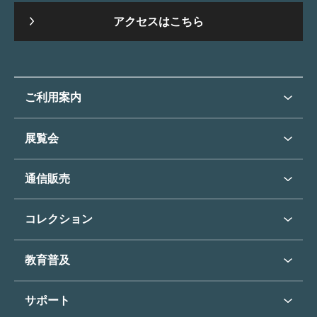
アクセスはこちら
ご利用案内
ご利用案内トップ
展覧会
来館のご案内
展覧会・イベントトップ
通信販売
開催中の展覧会
開館時間・休館日
通信販売トップ
次回の展覧会
コレクション
アクセス
展覧会スケジュール
団体のご利用について
コレクショントップ
教育普及
過去の展覧会
バリアフリー／小さなお子様
フィンセント・ファン・ゴッホ
《ひまわり》
学校行事で見学希望の方
教育普及トップ
東郷青児
サポート
入館に際してのお願い
学校見学について