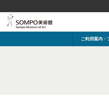
コ
ン
テ
ン
ツ
へ
ス
キ
ッ
プ
ご利用案内・