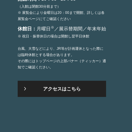
（入館は閉館30分前まで）
※ 展覧会により金曜日は20：00まで開館、詳しくは各
展覧会ページにてご確認ください
※
休館日：
月曜日
／展示替期間／年末年始
※ 祝日・振替休日の場合は開館し翌平日休館
台風、大雪などにより、JR等が計画運休となった際に
は臨時休館とする場合があります。
その際にはトップページの上部バナー（ティッカー）通
知でご確認ください。
アクセスはこちら