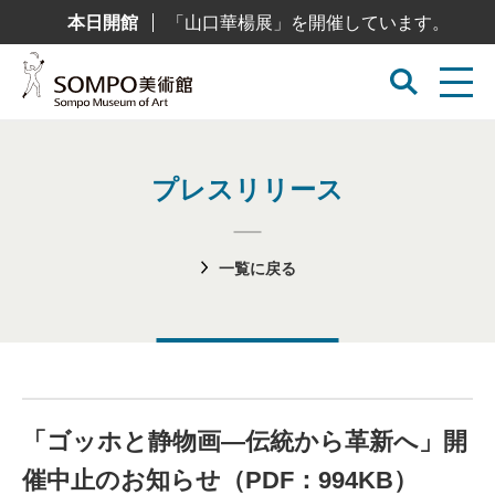
コ
本日開館
「山口華楊展」を開催しています。
ン
テ
ン
ツ
へ
ス
キ
ッ
プ
プレスリリース
一覧に戻る
「ゴッホと静物画―伝統から革新へ」開
催中止のお知らせ（PDF：994KB）