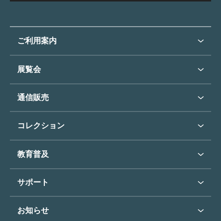
ご利用案内
ご利用案内トップ
展覧会
来館のご案内
展覧会・イベントトップ
通信販売
開催中の展覧会
開館時間・休館日
通信販売トップ
次回の展覧会
コレクション
アクセス
展覧会スケジュール
団体のご利用について
コレクショントップ
教育普及
過去の展覧会
バリアフリー／小さなお子様
フィンセント・ファン・ゴッホ
《ひまわり》
学校行事で見学希望の方
教育普及トップ
東郷青児
サポート
入館に際してのお願い
学校見学について
コレクションハイライト
よくあるご質問
オンラインで美術鑑賞
お知らせ
施設のご案内