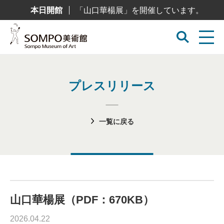
コ
本日開館
「山口華楊展」を開催しています。
ン
テ
ン
ツ
へ
ス
キ
ッ
プ
プレスリリース
一覧に戻る
山口華楊展（PDF：670KB）
2026.04.22