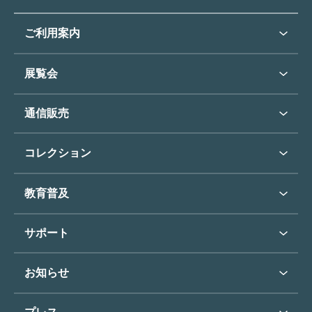
ご利用案内
ご利用案内トップ
展覧会
来館のご案内
展覧会・イベントトップ
通信販売
開催中の展覧会
開館時間・休館日
通信販売トップ
次回の展覧会
コレクション
アクセス
展覧会スケジュール
団体のご利用について
コレクショントップ
教育普及
過去の展覧会
バリアフリー／小さなお子様
フィンセント・ファン・ゴッホ
《ひまわり》
学校行事で見学希望の方
教育普及トップ
東郷青児
サポート
入館に際してのお願い
学校見学について
コレクションハイライト
よくあるご質問
オンラインで美術鑑賞
お知らせ
施設のご案内
お問い合わせ
博物館実習について
お知らせトップ
フロアマップ
東郷⻘児作品著作権申請