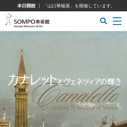
コ
本日開館
「山口華楊展」を開催しています。
ン
テ
ン
ツ
へ
ス
キ
ッ
プ