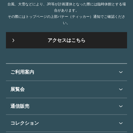
台風、大雪などにより、JR等が計画運休となった際には臨時休館とする場
合があります。
その際にはトップページの上部バナー（ティッカー）通知でご確認くださ
い。
アクセスはこちら
ご利用案内
ご利用案内トップ
展覧会
来館のご案内
展覧会・イベントトップ
通信販売
開催中の展覧会
開館時間・休館日
通信販売トップ
次回の展覧会
コレクション
アクセス
展覧会スケジュール