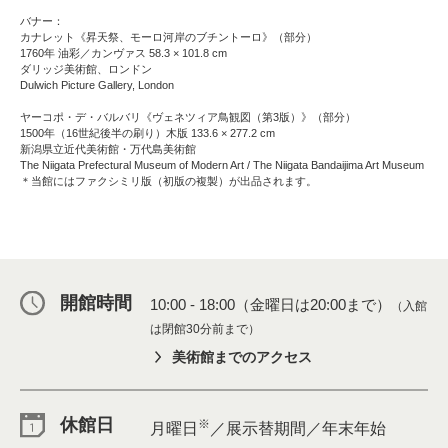
バナー：
カナレット《昇天祭、モーロ河岸のブチントーロ》（部分）
1760年 油彩／カンヴァス 58.3 × 101.8 cm
ダリッジ美術館、ロンドン
Dulwich Picture Gallery, London
ヤーコポ・デ・バルバリ《ヴェネツィア鳥観図（第3版）》（部分）
1500年（16世紀後半の刷り）木版 133.6 × 277.2 cm
新潟県立近代美術館・万代島美術館
The Niigata Prefectural Museum of Modern Art / The Niigata Bandaijima Art Museum
＊当館にはファクシミリ版（初版の複製）が出品されます。
開館時間
10:00 - 18:00（金曜日は20:00まで）
（入館
は閉館30分前まで）
美術館までのアクセス
休館日
※
月曜日
／展示替期間／年末年始