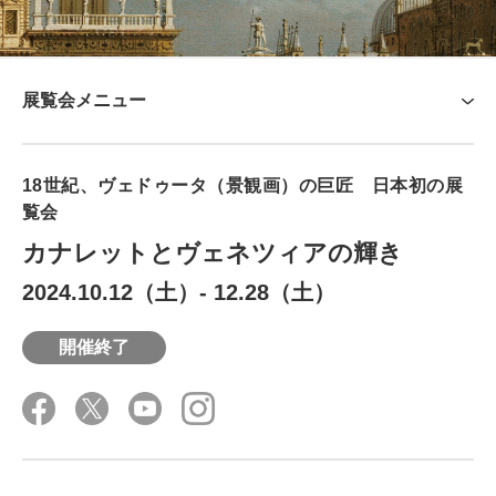
展覧会メニュー
展覧会概要
18世紀、ヴェドゥータ（景観画）の巨匠 日本初の展
関連ツール
覧会
みどころ
カナレットとヴェネツィアの輝き
作者について
2024.10.12（土）
-
12.28（土）
音声ガイド
主な作品
開催終了
グッズ
関連イベント
主催・協賛