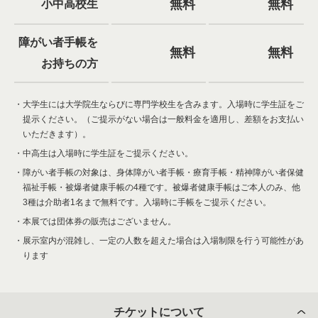
無料
無料
小中高校生
障がい者手帳を
無料
無料
お持ちの方
大学生には大学院生ならびに専門学校生を含みます。入場時に学生証をご
提示ください。（ご提示がない場合は一般料金を適用し、差額をお支払い
いただきます）。
中高生は入場時に学生証をご提示ください。
障がい者手帳の対象は、身体障がい者手帳・療育手帳・精神障がい者保健
福祉手帳・被爆者健康手帳の4種です。被爆者健康手帳はご本人のみ、他
3種は介助者1名まで無料です。入場時に手帳をご提示ください。
本展では団体券の販売はございません。
展示室内が混雑し、一定の人数を超えた場合は入場制限を行う可能性があ
ります
チケットについて