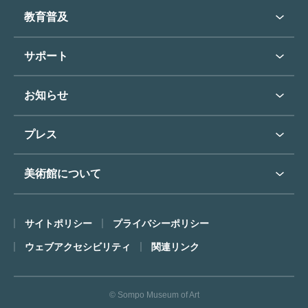
団体のご利用について
コレクショントップ
教育普及
過去の展覧会
バリアフリー／小さなお子様
フィンセント・ファン・ゴッホ
《ひまわり》
学校行事で見学希望の方
教育普及トップ
東郷青児
サポート
入館に際してのお願い
学校見学について
コレクションハイライト
よくあるご質問
オンラインで美術鑑賞
お知らせ
施設のご案内
お問い合わせ
博物館実習について
お知らせトップ
フロアマップ
東郷⻘児作品著作権申請
プレス
ミュージアムショップ
プレスリリーストップ
美術館について
カフェ
SOMPO美術館について
サイトポリシー
プライバシーポリシー
ごあいさつ
ウェブアクセシビリティ
関連リンク
コンセプト
沿革
© Sompo Museum of Art
財団について