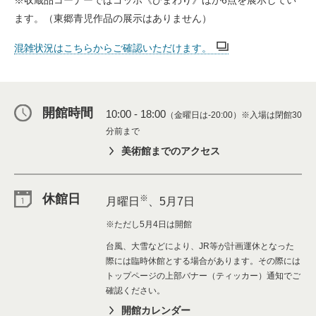
※収蔵品コーナーではゴッホ《ひまわり》ほか6点を展示してい
ます。（東郷青児作品の展示はありません）
混雑状況はこちらからご確認いただけます。
開館時間
10:00 - 18:00
（金曜日は-20:00）※入場は閉館30
分前まで
美術館までのアクセス
休館日
※
月曜日
、5月7日
※ただし5月4日は開館
台風、大雪などにより、JR等が計画運休となった
際には臨時休館とする場合があります。その際には
トップページの上部バナー（ティッカー）通知でご
確認ください。
開館カレンダー