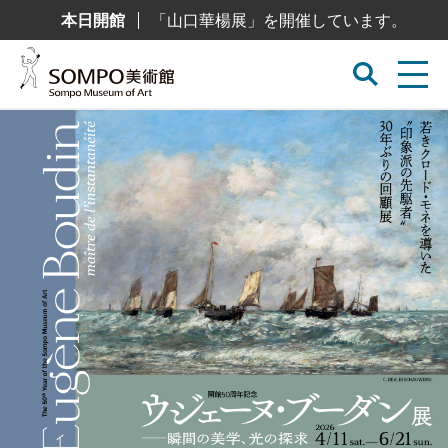
コ
本日開館
「山口華楊展」を開催しています。
ン
テ
ン
ツ
へ
ス
キ
ッ
プ