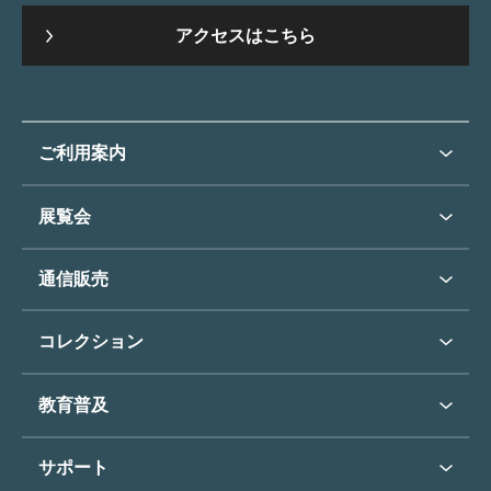
アクセスはこちら
ご利用案内
ご利用案内トップ
展覧会
来館のご案内
展覧会・イベントトップ
通信販売
開催中の展覧会
開館時間・休館日
通信販売トップ
次回の展覧会
コレクション
アクセス
展覧会スケジュール
団体のご利用について
コレクショントップ
教育普及
過去の展覧会
バリアフリー／小さなお子様
フィンセント・ファン・ゴッホ
《ひまわり》
学校行事で見学希望の方
教育普及トップ
東郷青児
サポート
入館に際してのお願い