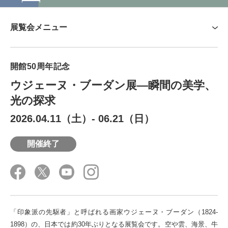
展覧会メニュー
展覧会概要
開館50周年記念
みどころ
ウジェーヌ・ブーダン展―瞬間の美学、
作者について
光の探求
主な作品
2026.04.11（土）
-
06.21（日）
関連イベント
主催・協賛
開催終了
「印象派の先駆者」と呼ばれる画家ウジェーヌ・ブーダン（1824-
1898）の、日本では約30年ぶりとなる展覧会です。空や雲、海景、牛