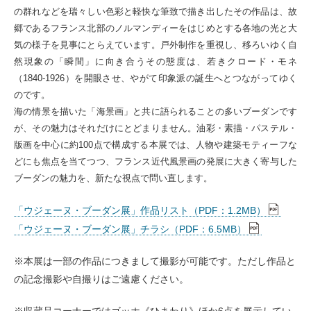
の群れなどを瑞々しい色彩と軽快な筆致で描き出したその作品は、故
郷であるフランス北部のノルマンディーをはじめとする各地の光と大
気の様子を見事にとらえています。戸外制作を重視し、移ろいゆく自
然現象の「瞬間」に向き合うその態度は、若きクロード・モネ
（1840-1926）を開眼させ、やがて印象派の誕生へとつながってゆく
のです。
海の情景を描いた「海景画」と共に語られることの多いブーダンです
が、その魅力はそれだけにとどまりません。油彩・素描・パステル・
版画を中心に約100点で構成する本展では、人物や建築モティーフな
どにも焦点を当てつつ、フランス近代風景画の発展に大きく寄与した
ブーダンの魅力を、新たな視点で問い直します。
「ウジェーヌ・ブーダン展」作品リスト（PDF：1.2MB）
「ウジェーヌ・ブーダン展」チラシ（PDF：6.5MB）
※本展は一部の作品につきまして撮影が可能です。ただし作品と
の記念撮影や自撮りはご遠慮ください。