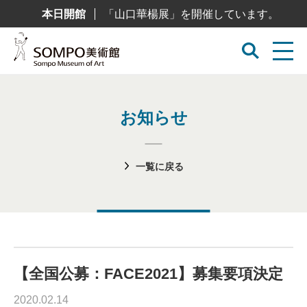
コ
本日開館
「山口華楊展」を開催しています。
ン
テ
ン
ツ
へ
ス
キ
ッ
プ
お知らせ
一覧に戻る
【全国公募：FACE2021】募集要項決定
2020.02.14