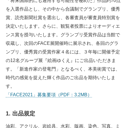
「将来国際的にも通用する可能性を秘めた」作品約70点
を入選作品とし、その中から合議制でグランプリ、優秀
賞、読売新聞社賞を選出し、各審査員が審査員特別賞を
決定いたします。さらに、観覧者投票によりオーディエ
ンス賞を授与いたします。グランプリ受賞作品は当館で
収蔵し、次回のFACE展開催時に展示され、各回のグラ
ンプリ、優秀賞の受賞作家４名には、３年毎に開催予定
の12名グループ展『絵画ゆくえ』にご出品いただきま
す。「新進作家の登竜門」となるべく、本美術賞では、
時代の感覚を捉えた輝く作品のご出品を期待いたしま
す。
「FACE2021」募集要項（PDF：3.2MB）
1. 出品規定
油彩、アクリル、岩絵具、水彩、版画、染色、写真、ミ