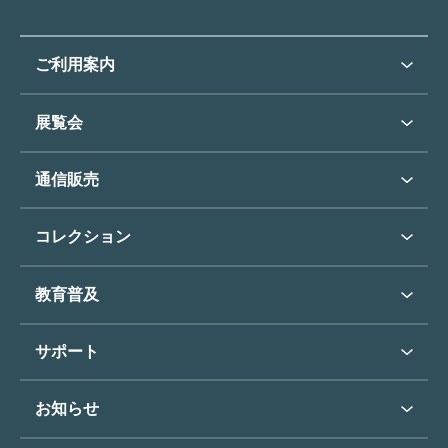
ご利用案内
ご利用案内トップ
展覧会
来館のご案内
展覧会・イベントトップ
通信販売
開催中の展覧会
開館時間・休館日
通信販売トップ
次回の展覧会
コレクション
アクセス
展覧会スケジュール
団体のご利用について
コレクショントップ
教育普及
過去の展覧会
バリアフリー／小さなお子様
フィンセント・ファン・ゴッホ
《ひまわり》
学校行事で見学希望の方
教育普及トップ
東郷青児
サポート
入館に際してのお願い
学校見学について
コレクションハイライト
よくあるご質問
オンラインで美術鑑賞
お知らせ
施設のご案内
お問い合わせ
博物館実習について